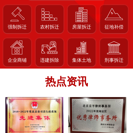
强制拆迁
农村拆迁
房屋拆迁
征地补偿
企业商铺
违建拆除
集体土地
刑事拆迁
超期维权终获支持：张某英案历经多轮审理，北海
开庭公告：2026年08月14日肥东县人民法院信息公
热点资讯
房屋被强制拆除引纠纷：焦某旗诉张宽街道办行政
开庭公告：2026年08月11日天津市津南区人民法院
最高法提审！宁夏一房屋征收补偿案再审改判
开庭公告：2026年8月12日温岭市人民法院房屋拆迁
浙江温州朱宅村征地胜诉案例：国务院裁决撤销省
开庭公告：2026年8月7日吉林省高级人民法院不履