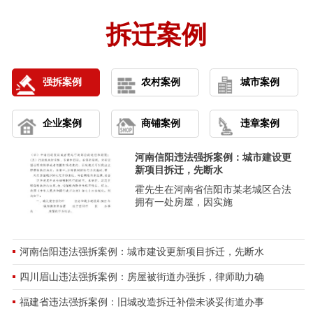
江西省上饶市房屋征收胜诉案：合法房屋被征收不
开庭公告：2026年07月29日兰州市安宁区城市管理
拆迁案例
辽宁朝阳房屋征收补偿案例：合法宅基地被占用村
开庭公告：2026年07月28日青岛市城阳区人民法院
强拆案例
农村
案例
城市
案例
北京平谷夏各庄征地拆迁纠纷案例：养殖户承包养
开庭公告：2026年07月27日天津市高级人民法院行
企业
案例
商铺
案例
违章
案例
四川宜宾高县土地征收纠纷案例：兄弟俩合法房屋
开庭公告：2026年07月29日陕西省高级人民法院确
河南信阳违法强拆案例：城市建设更
新项目拆迁，先断水
广西北海房屋拆迁纠纷案例：因拆迁补偿未达成合
开庭公告：2026年7月24日四川省广元市中级人民法
霍先生在河南省信阳市某老城区合法
拥有一处房屋，因实施
山东费县房屋拆迁纠纷案例：合法住宅因征地补偿
开庭公告：2026年7月20日四川省宜宾市中级人民法
河南信阳违法强拆案例：城市建设更新项目拆迁，先断水
北京房山董家林村胜诉案例：房屋腾退村民申请村
开庭公告：2026年8月18日浙江省玉环市人民法院集
四川眉山违法强拆案例：房屋被街道办强拆，律师助力确
浙江宁波江北工厂拆迁安置胜诉案例：金属加工厂
开庭公告：2026年8月5日广州铁路运输中级法院集
福建省违法强拆案例：旧城改造拆迁补偿未谈妥街道办事