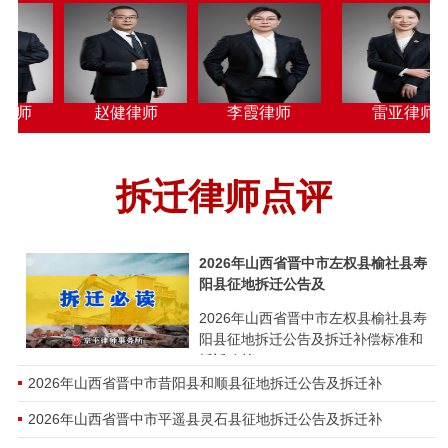
广东珠海生态农场强制清理胜诉案例：合法取得使
开庭公告：2026年7月27日下午2：00北京昌平法院
广东惠州土地承包胜诉案例：合法承包地被违法占
开庭公告：2026年07月29日山东省烟台市海阳市人
雷亚律师
雷亚律师
李定寰律师
广东惠州行政纠纷胜诉案例：龙门县自然资源局不
开庭公告：2026年07月29日山东省烟台市海阳市人
拆迁律师点评
贵州黔南行政协议纠纷胜诉案例：招商引资企业因
开庭公告：2026年07月29日山东省威海市乳山市人
江西省上饶市房屋征收胜诉案：合法房屋被征收不
开庭公告：2026年07月29日兰州市安宁区城市管理
2026年山西省晋中市左权县榆社县寿
阳县征地拆迁公告及
辽宁朝阳房屋征收补偿案例：合法宅基地被占用村
开庭公告：2026年07月28日青岛市城阳区人民法院
2026年山西省晋中市左权县榆社县寿
阳县征地拆迁公告及拆迁补偿标准和
拆迁政策
北京平谷夏各庄征地拆迁纠纷案例：养殖户承包养
开庭公告：2026年07月27日天津市高级人民法院行
2026年山西省晋中市昔阳县和顺县征地拆迁公告及拆迁补
四川宜宾高县土地征收纠纷案例：兄弟俩合法房屋
开庭公告：2026年07月29日陕西省高级人民法院确
2026年山西省晋中市平遥县灵石县征地拆迁公告及拆迁补