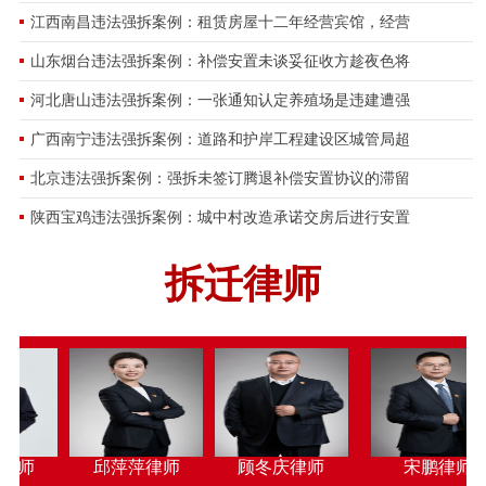
江西南昌违法强拆案例：租赁房屋十二年经营宾馆，经营
超期维权终获支持：张某英案历经多轮审理，北海
开庭公告：2026年08月14日肥东县人民法院信息公
山东烟台违法强拆案例：补偿安置未谈妥征收方趁夜色将
房屋被强制拆除引纠纷：焦某旗诉张宽街道办行政
开庭公告：2026年08月11日天津市津南区人民法院
河北唐山违法强拆案例：一张通知认定养殖场是违建遭强
广西南宁违法强拆案例：道路和护岸工程建设区城管局超
最高法提审！宁夏一房屋征收补偿案再审改判
开庭公告：2026年8月12日温岭市人民法院房屋拆迁
北京违法强拆案例：强拆未签订腾退补偿安置协议的滞留
浙江温州朱宅村征地胜诉案例：国务院裁决撤销省
开庭公告：2026年8月7日吉林省高级人民法院不履
陕西宝鸡违法强拆案例：城中村改造承诺交房后进行安置
拆迁律师
浙江杭州拆迁安置纠纷胜诉案例：殷某诉杭州市上
开庭公告：2026年8月4日义乌市人民法院强拆房屋
北京朝阳棚户改造拆迁胜诉案例：非农户居民房屋
开庭公告：2026年8月7日下午2：30北京市第三中级
北京海淀棚户区改造腾退胜诉案例：北京某公司59
开庭公告：2026年8月11日黑龙江省绥化市中级人民
浙江杭州房屋拆迁补偿胜诉案例：合法宅基地房屋
开庭公告：2026年8月6日天津市津南区人民法院信
宋鹏律师
贾素飞律师
李丽娜律师