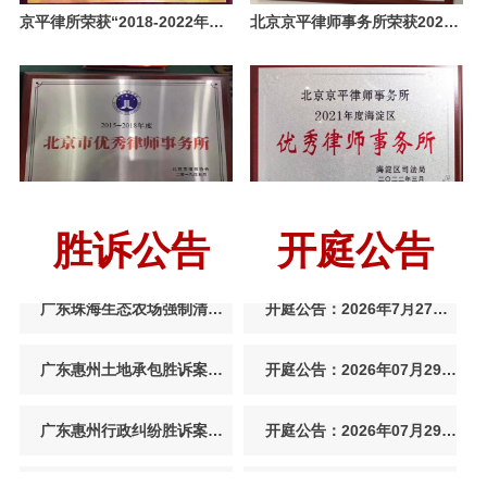
京平律所荣获“2018-2022年度北京市司法行政系统先进集体”称号!
北京京平律师事务所荣获2022年度海淀区“优秀律师事务所”称号
浙江杭州拆迁安置纠纷胜诉案例：殷某诉杭州市上
开庭公告：2026年8月4日义乌市人民法院强拆房屋
北京朝阳棚户改造拆迁胜诉案例：非农户居民房屋
开庭公告：2026年8月7日下午2：30北京市第三中级
北京海淀棚户区改造腾退胜诉案例：北京某公司59
开庭公告：2026年8月11日黑龙江省绥化市中级人民
浙江杭州房屋拆迁补偿胜诉案例：合法宅基地房屋
开庭公告：2026年8月6日天津市津南区人民法院信
北京京平律师事务所荣获“2015-2018年度北京市优秀律师事务所”
京平律所被评为“2021年度海淀区优秀律师事务所”，赵健主任被评为“优秀律师事务
胜诉公告
开庭公告
广东珠海生态农场强制清理胜诉案例：合法取得使
开庭公告：2026年7月27日下午2：00北京昌平法院
广东惠州土地承包胜诉案例：合法承包地被违法占
开庭公告：2026年07月29日山东省烟台市海阳市人
广东惠州行政纠纷胜诉案例：龙门县自然资源局不
开庭公告：2026年07月29日山东省烟台市海阳市人
京平律所赵健主任、黄爱华律师受邀入选最高人民检察院民事行政案件咨询专家
贵州黔南行政协议纠纷胜诉案例：招商引资企业因
开庭公告：2026年07月29日山东省威海市乳山市人