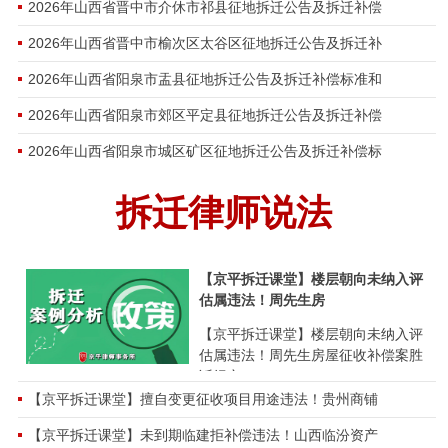
2026年山西省晋中市介休市祁县征地拆迁公告及拆迁补偿
广西北海房屋拆迁纠纷案例：因拆迁补偿未达成合
开庭公告：2026年7月24日四川省广元市中级人民法
2026年山西省晋中市榆次区太谷区征地拆迁公告及拆迁补
2026年山西省阳泉市盂县征地拆迁公告及拆迁补偿标准和
山东费县房屋拆迁纠纷案例：合法住宅因征地补偿
开庭公告：2026年7月20日四川省宜宾市中级人民法
2026年山西省阳泉市郊区平定县征地拆迁公告及拆迁补偿
北京房山董家林村胜诉案例：房屋腾退村民申请村
开庭公告：2026年8月18日浙江省玉环市人民法院集
2026年山西省阳泉市城区矿区征地拆迁公告及拆迁补偿标
浙江宁波江北工厂拆迁安置胜诉案例：金属加工厂
开庭公告：2026年8月5日广州铁路运输中级法院集
拆迁律师说法
【京平拆迁课堂】楼层朝向未纳入评
估属违法！周先生房
【京平拆迁课堂】楼层朝向未纳入评
估属违法！周先生房屋征收补偿案胜
诉纪实
【京平拆迁课堂】擅自变更征收项目用途违法！贵州商铺
【京平拆迁课堂】未到期临建拒补偿违法！山西临汾资产