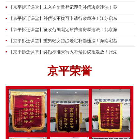
【京平拆迁课堂】未入户丈量登记即作补偿决定违法！苏
【京平拆迁课堂】补偿谈不拢可申请行政裁决！江苏启东
【京平拆迁课堂】征收范围划定后擅建房屋违法！北京海
【京平拆迁课堂】重男轻女独占老宅补偿违法！海南宅基
【京平拆迁课堂】奖励标准未写入补偿协议拒发放！张先
京平荣誉